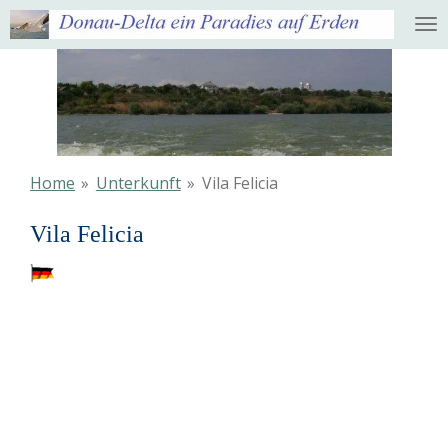
Ga
direct
naar
de
hoofdinhoud
Home
»
Unterkunft
»
Vila Felicia
Vila Felicia