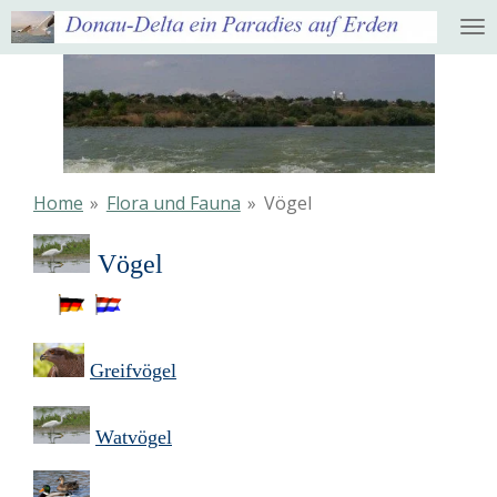
Ga
direct
naar
de
hoofdinhoud
Home
»
Flora und Fauna
»
Vögel
Vögel
Greifvögel
Watvögel