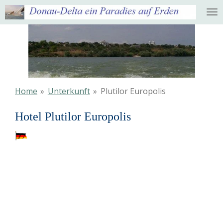
Ga
direct
naar
de
hoofdinhoud
Home
»
Unterkunft
»
Plutilor Europolis
Hotel Plutilor Europolis