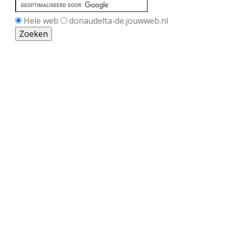
Hele web
donaudelta-de.jouwweb.nl