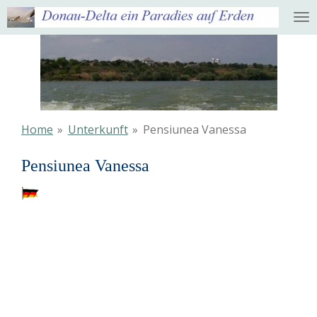
Ga
direct
naar
de
hoofdinhoud
Home
»
Unterkunft
»
Pensiunea Vanessa
Pensiunea Vanessa