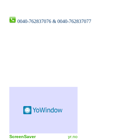
0040-762837076 & 0040-762837077
ScreenSaver
yr.no