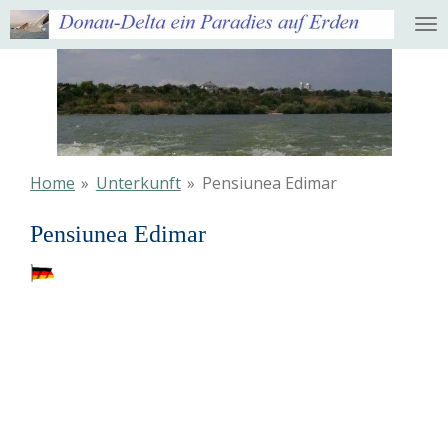
Ga
direct
naar
de
hoofdinhoud
Home
»
Unterkunft
»
Pensiunea Edimar
Pensiunea Edimar