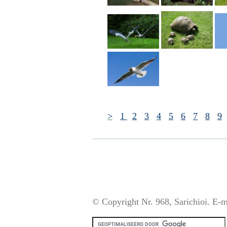
>
1
2
3
4
5
6
7
8
9
© Copyright Nr. 968, Sarichioi. E-m