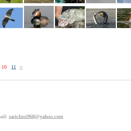
10
11
<
ail:
sarichioi968@yahoo.com