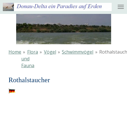
Ga
direct
naar
de
hoofdinhoud
Home
»
Flora
»
Vögel
»
Schwimmvögel
»
Rothalstauc
und
Fauna
Rothalstaucher