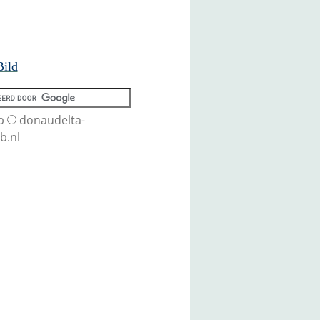
Bild
b
donaudelta-
b.nl