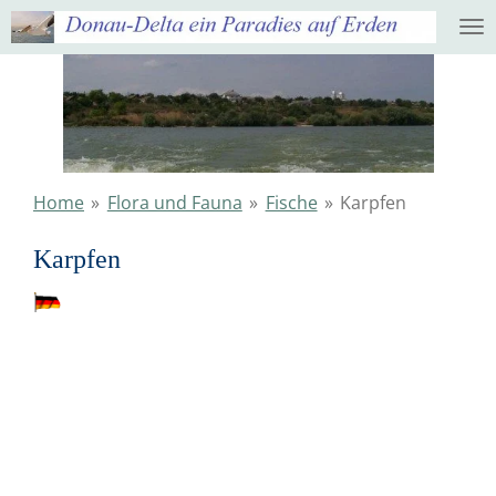
Ga
direct
naar
de
hoofdinhoud
Home
»
Flora und Fauna
»
Fische
»
Karpfen
Karpfen