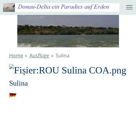
Ga
direct
naar
de
hoofdinhoud
Home
»
Ausflüge
»
Sulina
Sulina